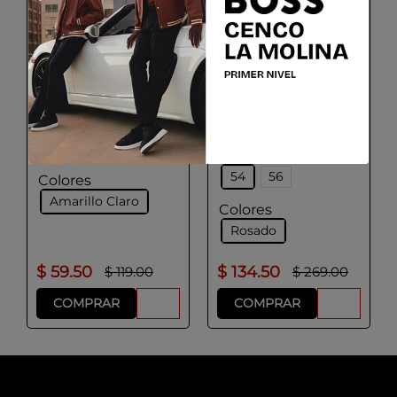
BOSS
PAL ZILERI
Polo de algodón
elástico con bandera
Polo de lana y tencel
nacional y logo
Talla
Talla
S
M
L
XL
48
50
52
54
56
Colores
Amarillo Claro
Colores
Rosado
$
59
.
50
$
134
.
50
$
119
.
00
$
269
.
00
COMPRAR
COMPRAR