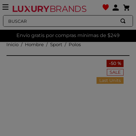
Buscar
Envío gratis por compras mínimas de $249
Hombre
Sport
Polos
-
50 %
SALE
Last Units