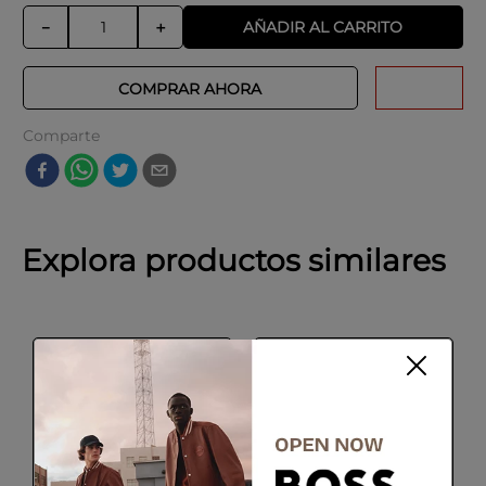
AÑADIR AL CARRITO
－
＋
COMPRAR AHORA
Comparte
Explora productos similares
+20% cupón:
SALE
FIFA20