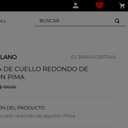
BUSCAR
ALL
ILANO
ID
:
3666400267046
 DE CUELLO REDONDO DE
N PIMA
$
199
.
00
ÓN DEL PRODUCTO
uello redondo de algodón Pima.