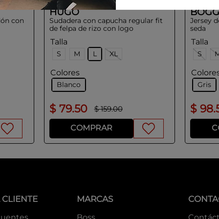
HUGO
BOGG
dón con
Sudadera con capucha regular fit
Jersey d
de felpa de rizo con logo
seda
estampado
Talla
Talla
S
M
L
XL
S
Colores
Colore
Blanco
Gris
$
79
.
50
$
98
.
$
159
.
00
COMPRAR
C
 CLIENTE
MARCAS
CONTA
cuentes
Boss
Contác