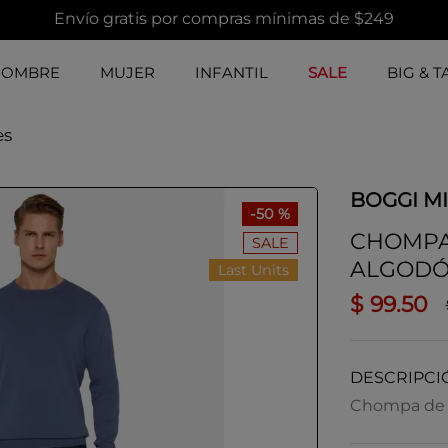
Envío gratis por compras mínimas de $249
HOMBRE
MUJER
INFANTIL
SALE
BIG & T
es
BOGGI M
-
50 %
CHOMPA
SALE
ALGODÓ
Last Units
$
99
.
50
DESCRIPCI
Chompa de c