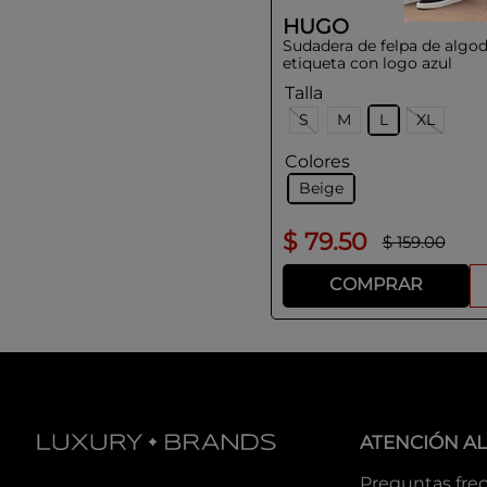
HUGO
Sudadera de felpa de algo
etiqueta con logo azul
Talla
S
M
L
XL
Colores
Beige
$
79
.
50
$
159
.
00
COMPRAR
ATENCIÓN AL
Preguntas fre