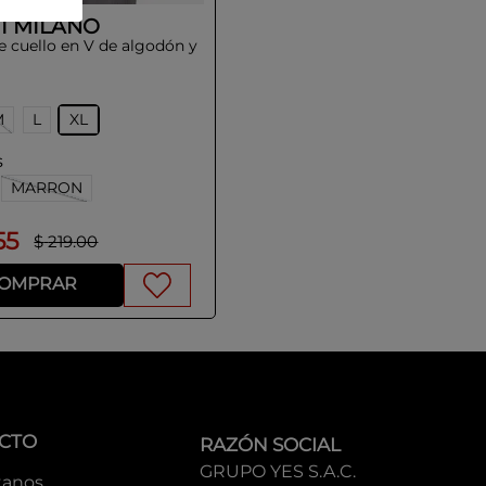
I MILANO
e cuello en V de algodón y
M
L
XL
s
MARRON
55
$
219
.
00
OMPRAR
CTO
RAZÓN SOCIAL
GRUPO YES S.A.C.
tanos