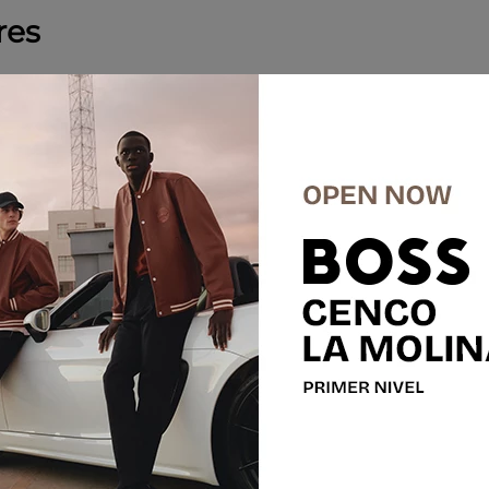
res
-
50 %
-
55 %
SALE
Last U