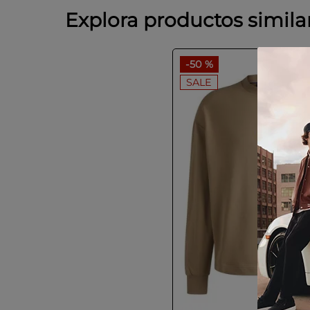
Explora productos simila
-
50 %
SALE