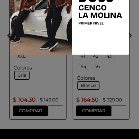
ADOLFO DOMINGUEZ
PAL ZILERI
Camisa Hombre Color
Camisa Formal
Gris Cuadros
Talla
Talla
S
M
L
XL
38
39
40
XXL
41
42
43
44
46
Colores
Gris
Colores
Blanco
$
104
.
30
$
164
.
50
$
149
.
00
$
329
.
00
COMPRAR
COMPRAR