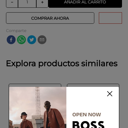
AÑADIR AL CARRITO
－
＋
COMPRAR AHORA
Comparte
Explora productos similares