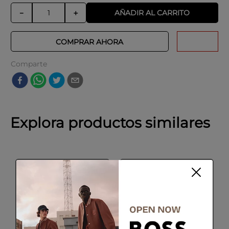
AÑADIR AL CARRITO
－
＋
COMPRAR AHORA
Comparte
Explora productos similares
SALE