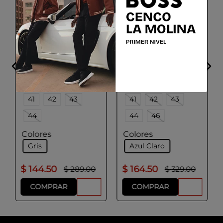
BOSS
PAL ZILERI
Camisa slim fit
Camisa de Vestir de
BECKHAM x BOSS en
Algodón Pura ML Pal
punto de algodón
Zileri
Talla
Talla
38
39
40
38
39
40
41
42
43
41
42
43
44
44
46
Colores
Colores
Gris
Azul Claro
$
144
.
50
$
164
.
50
$
289
.
00
$
329
.
00
COMPRAR
COMPRAR