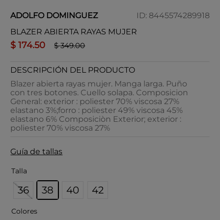
ADOLFO DOMINGUEZ
ID
:
8445574289918
BLAZER ABIERTA RAYAS MUJER
$
174
.
50
$
349
.
00
DESCRIPCIÓN DEL PRODUCTO
Blazer abierta rayas mujer. Manga larga. Puño
con tres botones. Cuello solapa. Composicion
General: exterior : poliester 70% viscosa 27%
elastano 3%;forro : poliester 49% viscosa 45%
elastano 6% Composiciòn Exterior; exterior :
poliester 70% viscosa 27%
Guía de tallas
Talla
36
38
40
42
Colores