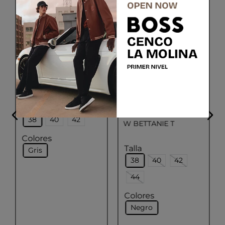
GEOX
W BETTANIE T
GEOX
Talla
38
40
42
W BETTANIE T
Colores
Talla
Gris
38
40
42
44
Colores
Negro