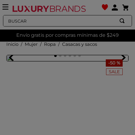
Buscar
Envío gratis por compras mínimas de $249
Mujer
Ropa
Casacas y sacos
-
50 %
SALE