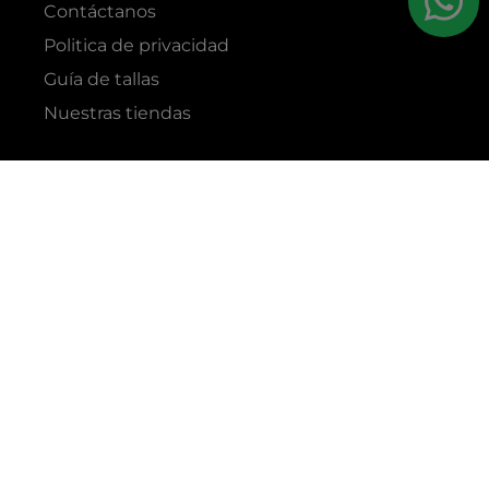
Contáctanos
Politica de privacidad
Guía de tallas
Nuestras tiendas
RAZÓN SOCIAL
GRUPO YES S.A.C.
RUC
20338395290
TIENDAS
C.C Jockey Plaza
Av. Javier Prado Este 4200 - Santiago de Surco
Boulevard El Bosque
Av Daniel Hernandez 297 - San Isidro