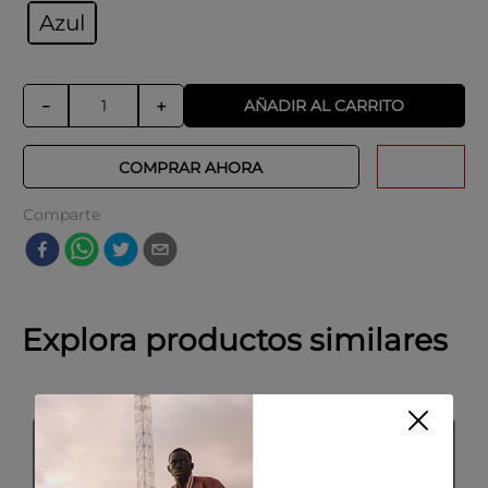
Azul
AÑADIR AL CARRITO
－
＋
COMPRAR AHORA
Comparte
Explora productos similares
-
55 %