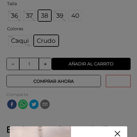
Limpiar con un paño suave para mantener
Talla
su acabado y textura.
Evitar el contacto prolongado con agua
36
37
38
39
40
para preservar la integridad del material.
Guardar en una caja o bolsa protectora
Colores
para mantener su forma y evitar rayaduras.
Caqui
Crudo
AÑADIR AL CARRITO
－
＋
COMPRAR AHORA
Comparte
Explora productos similares