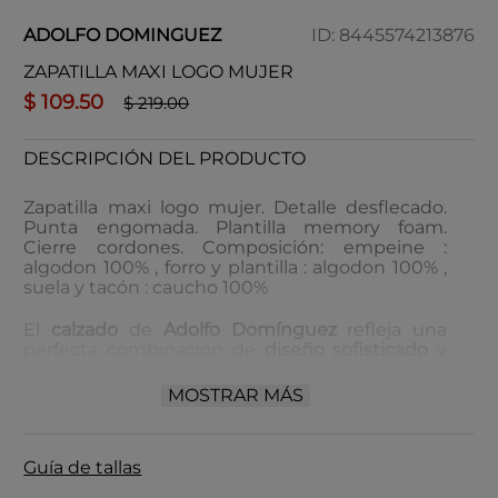
ADOLFO DOMINGUEZ
ID
:
8445574213876
ZAPATILLA MAXI LOGO MUJER
$
109
.
50
$
219
.
00
DESCRIPCIÓN DEL PRODUCTO
Zapatilla maxi logo mujer. Detalle desflecado.
Punta engomada. Plantilla memory foam.
Cierre cordones. Composición: empeine :
algodon 100% , forro y plantilla : algodon 100% ,
suela y tacón : caucho 100%
El
calzado
de
Adolfo Domínguez
refleja una
perfecta combinación de
diseño sofisticado
y
confort
. Con
materiales de alta calidad
y una
atención al
detalle inigualable
, cada par está
MOSTRAR MÁS
pensado para ofrecer
estilo
y
durabilidad
en
cada paso.
Guía de tallas
Cuidado: