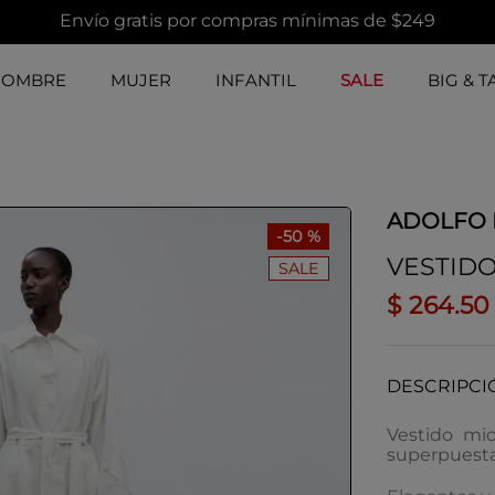
Envío gratis por compras mínimas de $249
HOMBRE
MUJER
INFANTIL
SALE
BIG & T
ADOLFO
-
50 %
VESTIDO
SALE
$
264
.
50
DESCRIPCI
Vestido mid
superpuest