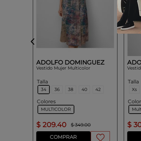
ADOLFO DOMINGUEZ
ADO
Vestido Mujer Multicolor
Vestid
Talla
Talla
34
36
38
40
42
Xs
Colores
Colo
MULTICOLOR
Mult
$
209
.
40
$
3
$
349
.
00
COMPRAR