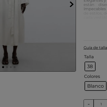
Elegantes y 
están dis
impecables
de estilos, 
cada vestid
especiales
Cuidado de
Guardar
la hum
Guía de talla
Coloca
forma.
Evitar 
Talla
colores
38
Colores
Blanco
－