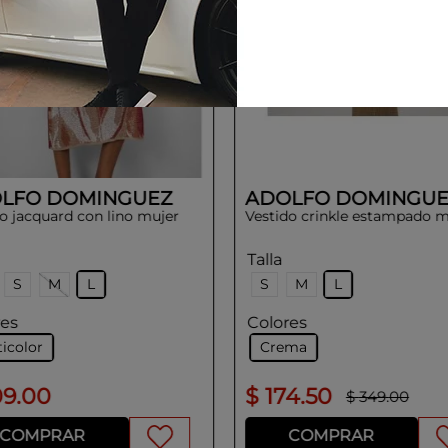
LFO DOMINGUEZ
ADOLFO DOMINGUE
o jacquard con lino mujer
Vestido crinkle estampado m
Talla
S
M
L
S
M
L
res
Colores
icolor
Crema
09
.
00
$
174
.
50
$
349
.
00
COMPRAR
COMPRAR