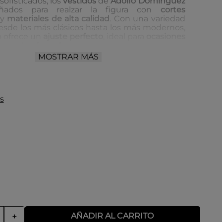
sofisticados, los
vestidos
de
Adolfo Domínguez
eñados para realzar la figura con
cortes
y
materiales de alta calidad
. Con una variedad
desde los más clásicos hasta los más modernos,
o ofrece un
ajuste perfecto
, ideal para
ocasiones
o
eventos formales
.
MOSTRAR MÁS
 almacenamiento:
 en un lugar seco y bien ventilado para evitar
edad.
s
r en perchas acolchadas para mantener su
la exposición directa al sol para conservar los
 y la textura del material.
AÑADIR AL CARRITO
＋