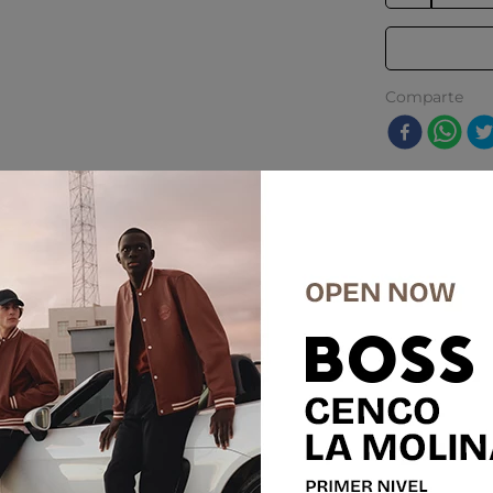
Comparte
res
-
50 %
E
SALE
 Units