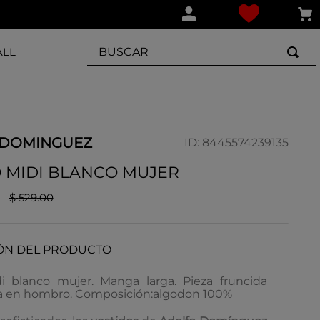
BUSCAR
ALL
 DOMINGUEZ
ID
:
8445574239135
 MIDI BLANCO MUJER
$
529
.
00
ÓN DEL PRODUCTO
i blanco mujer. Manga larga. Pieza fruncida
a en hombro. Composición:algodon 100%