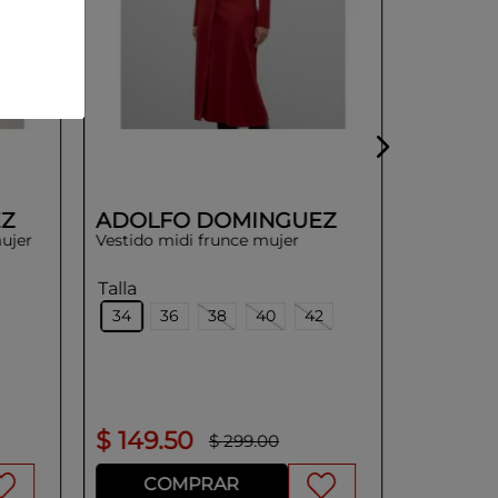
Z
ADOLFO DOMINGUEZ
ujer
Vestido midi frunce mujer
Talla
34
36
38
40
42
$
149
.
50
$
149
.
$
299
.
00
COMPRAR
CO