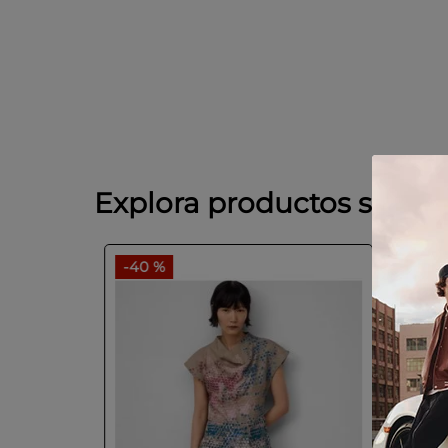
Explora productos simila
-
40 %
GUEZ
SAL
Last