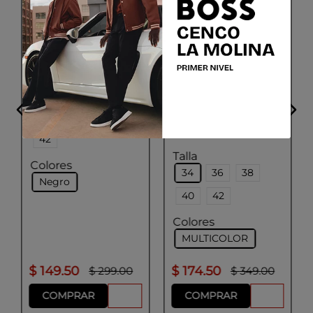
ADOLFO DOMINGUEZ
Vestido Mujer Color
Negro
ADOLFO DOMINGUEZ
Talla
Vestido Mujer
36
38
40
Multicolor
42
Talla
Colores
34
36
38
Negro
40
42
Colores
MULTICOLOR
$
149
.
50
$
174
.
50
$
299
.
00
$
349
.
00
COMPRAR
COMPRAR