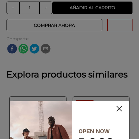
AÑADIR AL CARRITO
－
＋
COMPRAR AHORA
Comparte
Explora productos similares
-
50 %