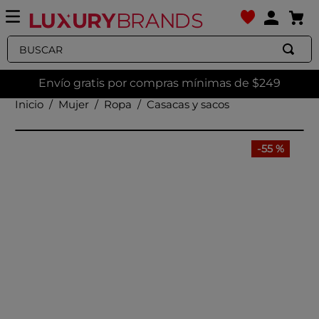
Buscar
Envío gratis por compras mínimas de $249
Mujer
Ropa
Casacas y sacos
-
55 %