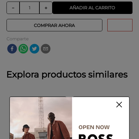
AÑADIR AL CARRITO
－
＋
COMPRAR AHORA
Comparte
Explora productos similares