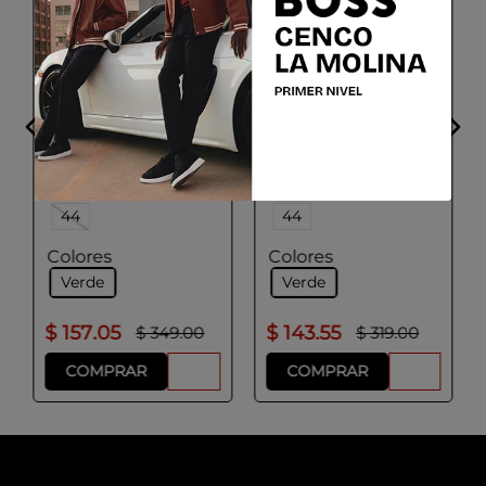
GEOX
GEOX
W BETTANIE T
W SPHERICA V
Talla
Talla
38
40
42
38
40
42
44
44
Colores
Colores
Verde
Verde
$
157
.
05
$
143
.
55
$
349
.
00
$
319
.
00
COMPRAR
COMPRAR