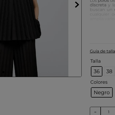
Los
polos
d
discreta
y l
buscan un
cualquier 
amplia vari
Cuidado de
Guardar
Colocar
Protege
Guía de talla
intacto
Talla
36
38
Colores
Negro
－