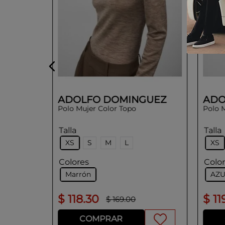
ADOLFO DOMINGUEZ
ADO
Polo Mujer Color Topo
Polo 
Talla
Talla
XS
S
M
L
XS
Colores
Colo
Marrón
AZU
$
118
.
30
$
11
$
169
.
00
COMPRAR