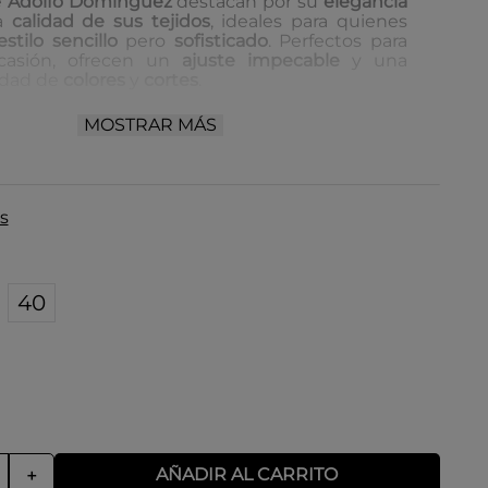
e
Adolfo Domínguez
destacan por su
elegancia
a
calidad de sus tejidos
, ideales para quienes
estilo sencillo
pero
sofisticado
. Perfectos para
ocasión, ofrecen un
ajuste impecable
y una
edad de
colores
y
cortes
.
 almacenamiento:
MOSTRAR MÁS
 en un lugar seco y bien ventilado.
 en perchas para evitar arrugas.
r de la luz directa para mantener los colores
s
s.
40
AÑADIR AL CARRITO
＋