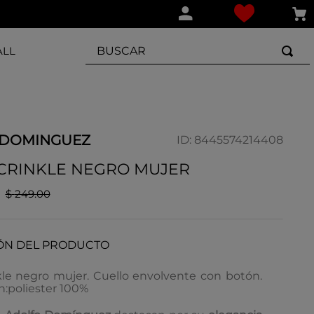
BUSCAR
ALL
 DOMINGUEZ
ID
:
8445574214408
 CRINKLE NEGRO MUJER
$
249
.
00
ÓN DEL PRODUCTO
kle negro mujer. Cuello envolvente con botón.
:poliester 100%