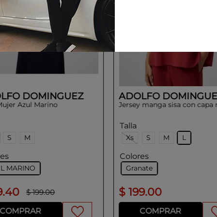
LFO DOMINGUEZ
ADOLFO DOMINGUE
Mujer Azul Marino
Jersey manga sisa con capa
Talla
S
M
Xs
S
M
L
res
Colores
L MARINO
Granate
9
.
40
$
199
.
00
$
199
.
00
COMPRAR
COMPRAR