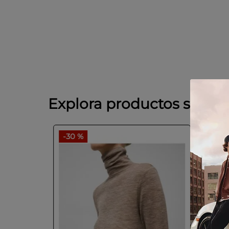
Explora productos simila
-
30 %
-
40 
GUEZ
marino