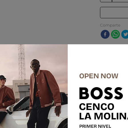
Comparte
res
%
SALE