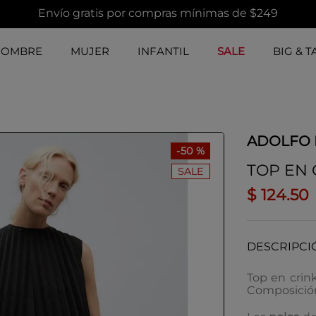
Envío gratis por compras mínimas de $249
HOMBRE
MUJER
INFANTIL
SALE
BIG & T
ADOLFO
-
50 %
TOP EN
SALE
$
124
.
50
DESCRIPCI
Top en crin
Composición