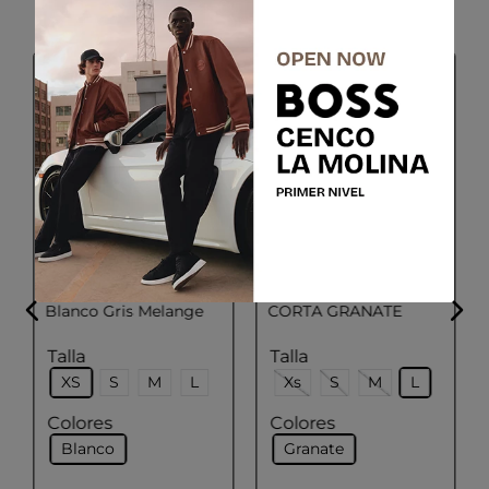
SALE
Last Units
ADOLFO DOMINGUEZ
ADOLFO DOMINGUEZ
Polo Mujer Color
CAMISETA MANGA
Blanco Gris Melange
CORTA GRANATE
Talla
Talla
XS
S
M
L
Xs
S
M
L
Colores
Colores
Blanco
Granate