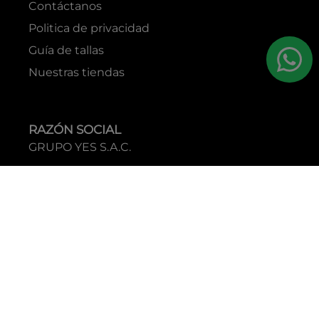
Contáctanos
Politica de privacidad
Guía de tallas
Nuestras tiendas
RAZÓN SOCIAL
GRUPO YES S.A.C.
RUC
20338395290
TIENDAS
C.C Jockey Plaza
Av. Javier Prado Este 4200 - Santiago de Surco
Boulevard El Bosque
Av Daniel Hernandez 297 - San Isidro