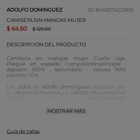
ADOLFO DOMINGUEZ
ID
:
8445574223615
CAMISETA SIN MANGAS MUJER
$
64
.
50
$
129
.
00
DESCRIPCIÓN DEL PRODUCTO
Camiseta sin mangas mujer. Cuello caja.
Pliegue en espalda. Composición:principal :
algodon 100% , secundario : viscosa 90%
elastano 10%
Los
polos
de
Adolfo Domínguez
destacan por
su
elegancia discreta
y la
calidad de sus tejidos
,
ideales para quienes buscan un
estilo sencillo
pero
sofisticado
. Perfectos para cualquier
ocasión, ofrecen un
ajuste impecable
y una
MOSTRAR MÁS
amplia variedad de
colores
y
cortes
.
Cuidado de almacenamiento:
Guía de tallas
Guardar en un lugar seco y bien ventilado.