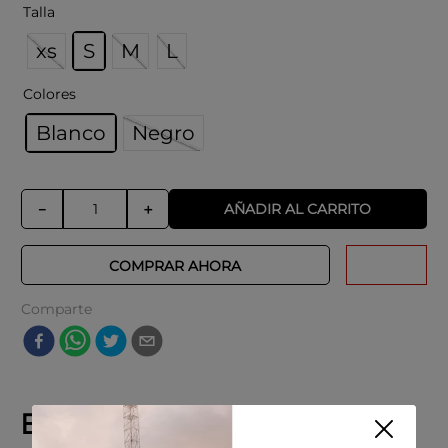
Colocar en perchas para evitar arrugas.
Talla
Proteger de la luz directa para mantener
los colores intactos.
xs
S
M
L
Colores
Blanco
Negro
AÑADIR AL CARRITO
－
＋
COMPRAR AHORA
Comparte
Explora productos similares