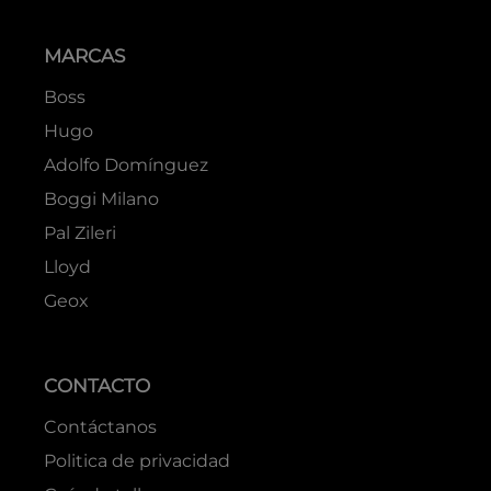
Colores
Marrón
$
84
.
50
$
99
.
50
$
169
.
00
$
199
.
00
COMPRAR
COMPRAR
ATENCIÓN AL CLIENTE