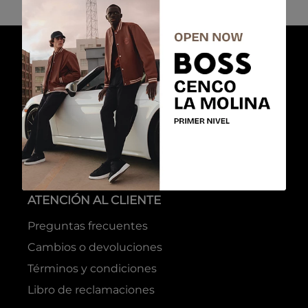
-
50 %
-
50 %
ADOLFO DOMINGUEZ
Polo Mujer Crudo
Talla
XS
S
M
L
Colores
CRUDO
ADOLFO DOMINGUEZ
Polo Mujer Color Topo
Talla
XS
S
M
L