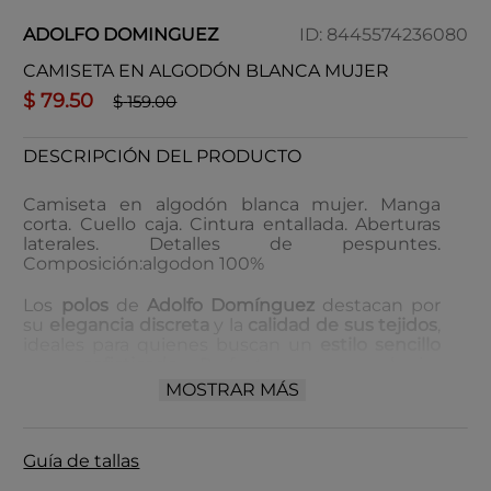
ADOLFO DOMINGUEZ
ID
:
8445574236080
CAMISETA EN ALGODÓN BLANCA MUJER
$
79
.
50
$
159
.
00
DESCRIPCIÓN DEL PRODUCTO
Camiseta en algodón blanca mujer. Manga
corta. Cuello caja. Cintura entallada. Aberturas
laterales. Detalles de pespuntes.
Composición:algodon 100%
Los
polos
de
Adolfo Domínguez
destacan por
su
elegancia discreta
y la
calidad de sus tejidos
,
ideales para quienes buscan un
estilo sencillo
pero
sofisticado
. Perfectos para cualquier
ocasión, ofrecen un
ajuste impecable
y una
MOSTRAR MÁS
amplia variedad de
colores
y
cortes
.
Cuidado de almacenamiento:
Guía de tallas
Guardar en un lugar seco y bien ventilado.