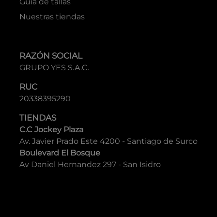
Preguntas frecuentes
Cambios o devoluciones
Términos y condiciones
Libro de reclamaciones
MARCAS
Boss
Hugo
Adolfo Domínguez
Boggi Milano
Pal Zileri
Lloyd
Geox