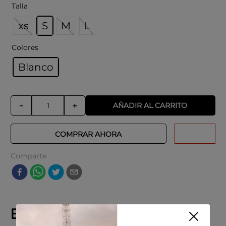
Colocar en perchas para evitar arrugas.
Talla
Proteger de la luz directa para mantener
los colores intactos.
xs
S
M
L
Colores
Blanco
AÑADIR AL CARRITO
－
＋
COMPRAR AHORA
Comparte
Explora productos similares