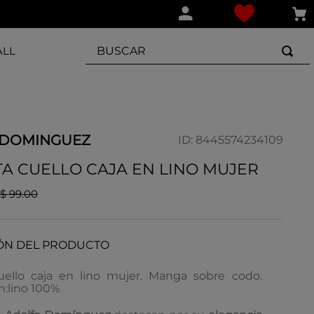
BUSCAR
ALL
 DOMINGUEZ
ID
:
8445574234109
A CUELLO CAJA EN LINO MUJER
$
99
.
00
ÓN DEL PRODUCTO
ello caja en lino mujer. Manga sobre codo.
:lino 100%