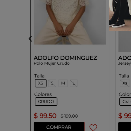
ADOLFO DOMINGUEZ
ADO
Polo Mujer Crudo
Jerse
Talla
Talla
XS
S
M
L
Xs
Colores
Colo
CRUDO
Gra
$
99
.
50
$
9
$
199
.
00
COMPRAR