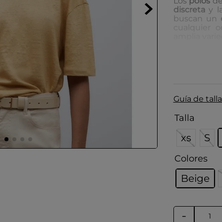
Los
polos
d
discreta
y l
buscan un
cualquier 
amplia vari
Cuidado de
Guardar
Colocar
Protege
Guía de talla
intacto
Talla
xs
S
Colores
Beige
－