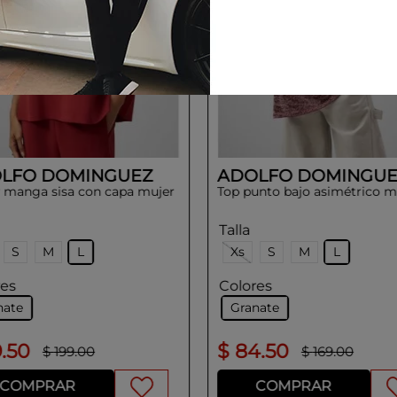
LFO DOMINGUEZ
ADOLFO DOMINGUE
y manga sisa con capa mujer
Top punto bajo asimétrico m
Talla
S
M
L
Xs
S
M
L
res
Colores
nate
Granate
9
.
50
$
84
.
50
$
199
.
00
$
169
.
00
COMPRAR
COMPRAR