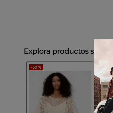
Explora productos simila
-
50 %
-
50 
GUEZ
SAL
mujer