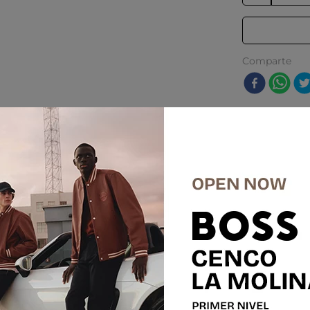
Comparte
res
%
-
50 %
E
SALE