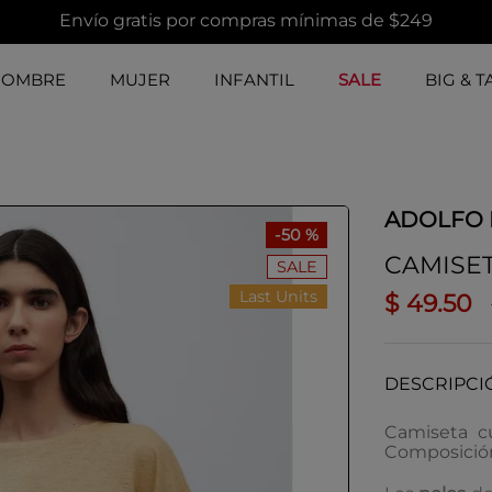
Envío gratis por compras mínimas de $249
HOMBRE
MUJER
INFANTIL
SALE
BIG & T
ADOLFO
-
50 %
CAMISET
SALE
Last Units
$
49
.
50
DESCRIPCI
Camiseta cu
Composición