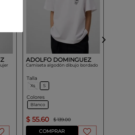
Z
ADOLFO DOMINGUEZ
ujer
Camiseta algodón dibujo bordado
Talla
Xs
S
Colores
Blanco
$
55
.
60
$
84
.
5
$
139
.
00
COMPRAR
CO