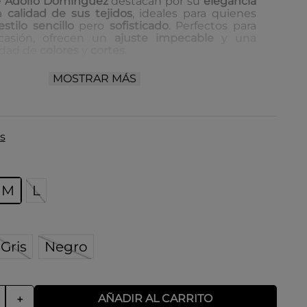
e
Adolfo Domínguez
destacan por su
elegancia
a
calidad de sus tejidos
, ideales para quienes
estilo sencillo
pero
sofisticado
. Perfectos para
ocasión, ofrecen un
ajuste impecable
y una
edad de
colores
y
cortes
.
 almacenamiento:
MOSTRAR MÁS
 en un lugar seco y bien ventilado.
 en perchas para evitar arrugas.
r de la luz directa para mantener los colores
s
s.
M
L
Gris
Negro
AÑADIR AL CARRITO
＋