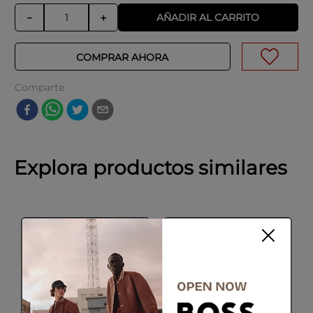
AÑADIR AL CARRITO
－
＋
COMPRAR AHORA
Comparte
Explora productos similares
-
50 %
-
50 %
Gorra de sarga de
Gorra de sarga de
algodón con
algodón con logo
monograma Doble B
bordado.
bordado
Talla
Talla