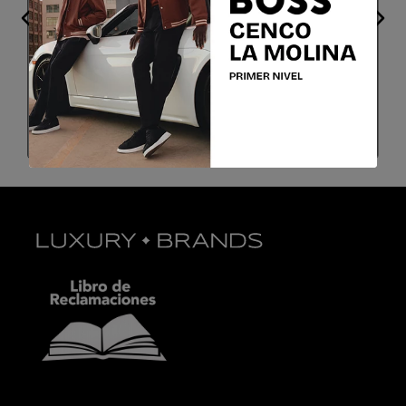
ONESI
UNICA
Colores
Colores
Blanco
Marrón Oscuro
$
44
.
50
$
44
.
50
$
89
.
00
$
89
.
00
COMPRAR
COMPRAR