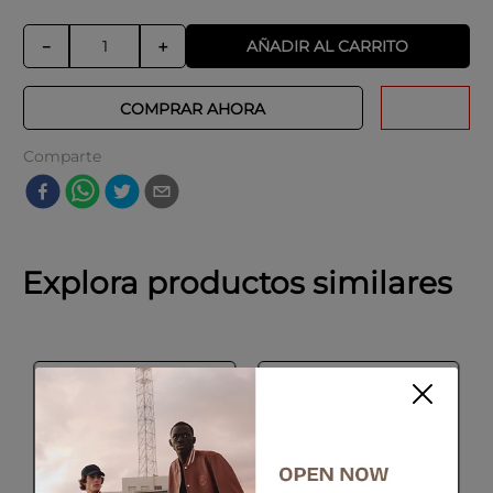
AÑADIR AL CARRITO
－
＋
COMPRAR AHORA
Comparte
Explora productos similares