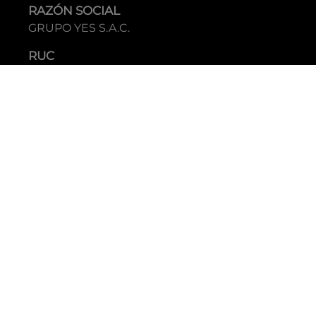
RAZÓN SOCIAL
GRUPO YES S.A.C.
RUC
20338395290
TIENDAS
C.C Jockey Plaza
Av. Javier Prado Este 4200 - Santiago de Surco
Boulevard El Bosque
Av Daniel Hernandez 297 - San Isidro
Tecnología: