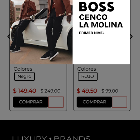
ADOLFO DOMINGUEZ
ADOLFO DOMINGUEZ
Foulard Mujer Color
Foulard Mujer Rojo
Negro
Talla
Talla
UNICA
U
Colores
Colores
Negro
ROJO
$
149
.
40
$
49
.
50
$
249
.
00
$
99
.
00
COMPRAR
COMPRAR