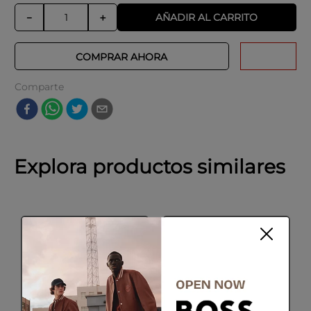
AÑADIR AL CARRITO
－
＋
COMPRAR AHORA
Comparte
Explora productos similares