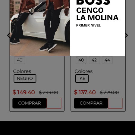
ADOLFO DOMINGUEZ
ADOLFO DOMINGUEZ
Falda Mujer Negro
Falda Mujer Ike
Talla
Talla
34
36
38
34
36
38
40
40
42
44
Colores
Colores
NEGRO
IKE
$
149
.
40
$
137
.
40
$
249
.
00
$
229
.
00
COMPRAR
COMPRAR