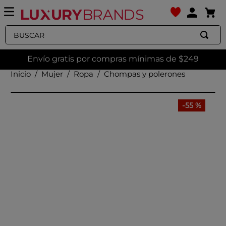
Buscar
Envío gratis por compras mínimas de $249
Mujer
Ropa
Chompas y polerones
-
55 %