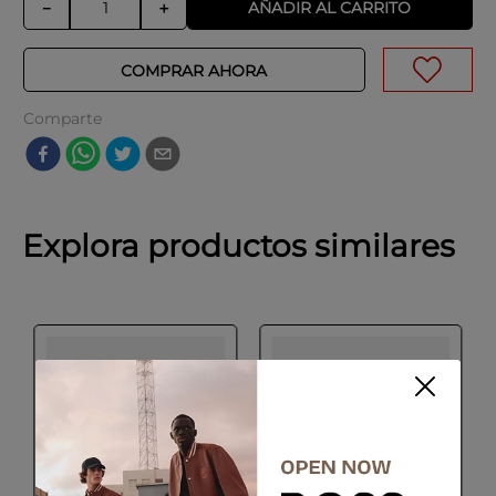
AÑADIR AL CARRITO
－
＋
COMPRAR AHORA
Comparte
Explora productos similares