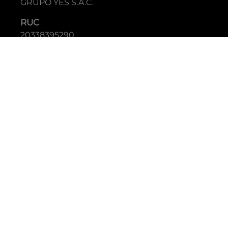
GRUPO YES S.A.C.
RUC
20338395290
TIENDAS
C.C Jockey Plaza
Av. Javier Prado Este 4200 - Santiago de Surco
Boulevard El Bosque
Av Daniel Hernandez 297 - San Isidro
Tecnología: