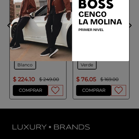
ADOLFO DOMINGUEZ
ADOLFO DOMINGUEZ
Chompa Mujer Color
Chompa Mujer Color
Crudo
Verde
Talla
Talla
XS
S
M
XS
S
M
L
Colores
Colores
Blanco
Verde
$
224
.
10
$
76
.
05
$
249
.
00
$
169
.
00
COMPRAR
COMPRAR