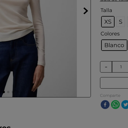
Talla
XS
S
Colores
Blanco
－
Comparte