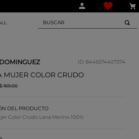
BUSCAR
ALL
 DOMINGUEZ
ID
:
8445574407374
 MUJER COLOR CRUDO
$
169
.
00
ÓN DEL PRODUCTO
r Color Crudo Lana Merino 100%
s