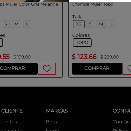
a Mujer Color Gris Melange
Chompa Mujer Topo
Talla
S
M
L
XS
S
M
L
res
Colores
TOPO
9
.
55
$
123
.
66
$
199
.
00
$
229
.
00
COMPRAR
COMPRAR
 CLIENTE
MARCAS
CONTA
cuentes
Boss
Contác
oluciones
Hugo
Politica