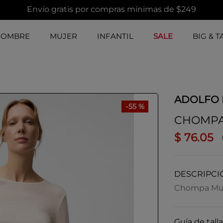
Envío gratis por compras mínimas de $249
HOMBRE
MUJER
INFANTIL
SALE
BIG & T
ADOLFO
-
55 %
CHOMPA
$
76
.
05
DESCRIPCI
Chompa Muje
Guía de talla