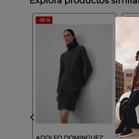
Explora productos simila
-
55 %
-
55 
GUEZ
 intarsia
ADOLFO DOMINGUEZ
ADO