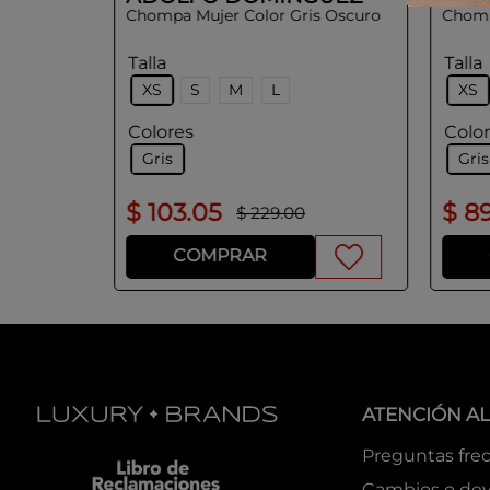
Chompa Mujer Color Gris Oscuro
Chomp
Talla
Talla
XS
S
M
L
XS
Colores
Colo
Gris
Gris
$
103
.
05
$
8
$
229
.
00
COMPRAR
ATENCIÓN AL
Preguntas fre
Cambios o dev