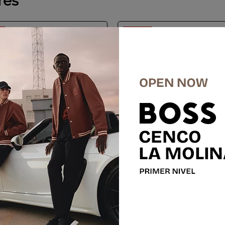
res
%
-
46 %
LFO DOMINGUEZ
ADOLFO DOMINGUE