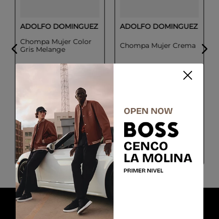
ADOLFO DOMINGUEZ
ADOLFO DOMINGUEZ
Chompa Mujer Color
Chompa Mujer Crema
Gris Melange
Talla
Talla
XS
S
M
L
S
M
Colores
Colores
Gris
CREMA
$
89
.
55
$
188
.
46
$
199
.
00
$
349
.
00
COMPRAR
COMPRAR