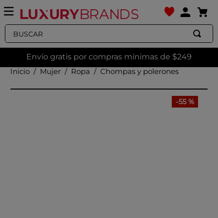
Buscar
Envío gratis por compras mínimas de $249
Mujer
Ropa
Chompas y polerones
-
55 %