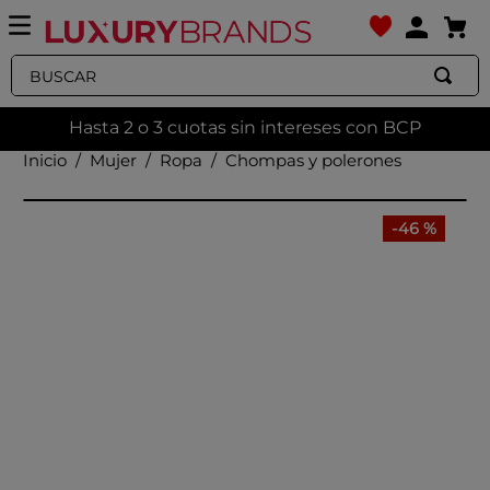
Buscar
Hasta 2 o 3 cuotas sin intereses con BCP
Mujer
Ropa
Chompas y polerones
-
46 %