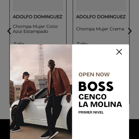
ADOLFO DOMINGUEZ
ADOLFO DOMINGUEZ
Chompa Mujer Color
Chompa Mujer Crema
Azul Estampado
Talla
Talla
XS
S
M
L
S
M
Colores
Colores
Azul
CREMA
$
134
.
55
$
188
.
46
$
299
.
00
$
349
.
00
COMPRAR
COMPRAR