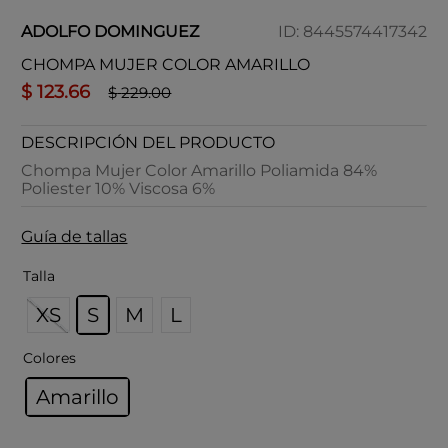
ADOLFO DOMINGUEZ
ID
:
8445574417342
CHOMPA MUJER COLOR AMARILLO
$
123
.
66
$
229
.
00
DESCRIPCIÓN DEL PRODUCTO
Chompa Mujer Color Amarillo Poliamida 84%
Poliester 10% Viscosa 6%
Guía de tallas
Talla
XS
S
M
L
Colores
Amarillo