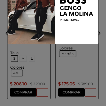
PAL ZILERI
Chompa casual
ADOLFO DOMINGUEZ
Talla
Chompa Hombre
48
50
52
Color Azul Klein
Colores
Talla
Marrón
S
M
L
Colores
Azul
$
206
.
10
$
175
.
05
$
229
.
00
$
389
.
00
COMPRAR
COMPRAR