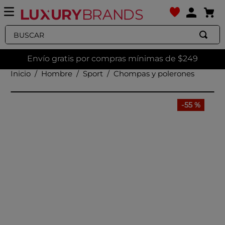
Buscar
Envío gratis por compras mínimas de $249
Hombre
Sport
Chompas y polerones
-
55 %