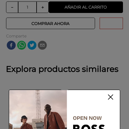
AÑADIR AL CARRITO
－
＋
COMPRAR AHORA
Comparte
Explora productos similares
-
10 %