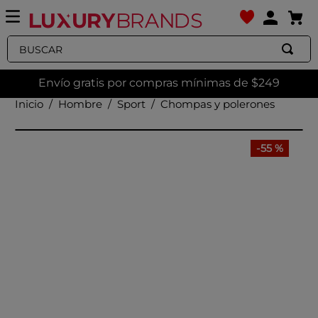
Buscar
Envío gratis por compras mínimas de $249
Hombre
Sport
Chompas y polerones
-
55 %