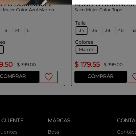
LFO DOMINGUEZ
ADOLFO DOMINGUE
a Mujer Color Azul Marino
Saco Mujer Color Topo
Talla
S
M
L
34
36
38
40
4
res
Colores
l
Marrón
9
.
50
$
179
.
55
$
399
.
00
$
399
.
00
COMPRAR
COMPRAR
 CLIENTE
MARCAS
CONTA
cuentes
Boss
Contác