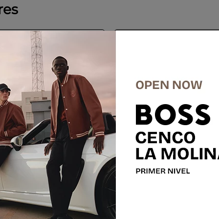
res
%
-
55 %