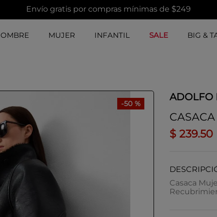
Envío gratis por compras mínimas de $249
HOMBRE
MUJER
INFANTIL
SALE
BIG & T
ADOLFO
-
50 %
CASACA
$
239
.
50
DESCRIPCI
Casaca Mujer
Recubrimien