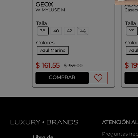
GEOX
ADO
W MYLUSE M
Casac
Talla
Talla
38
40
42
44
XS
Colores
Colo
Azul Marino
Azu
$
161
.
55
$
19
$
359
.
00
COMPRAR
ATENCIÓN AL
Preguntas fre