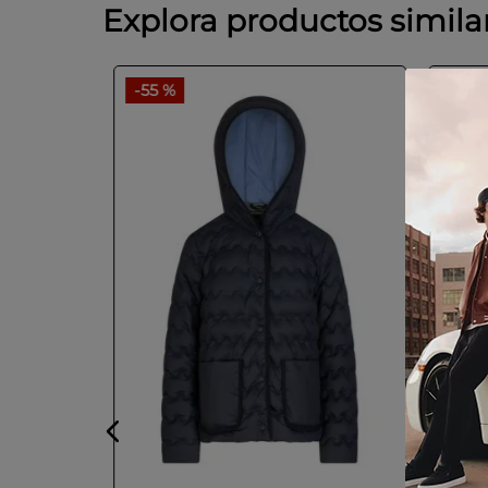
Explora productos simila
-
55 %
-
50 
GUEZ
er