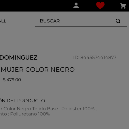
BUSCAR
ALL
 DOMINGUEZ
ID
:
8445574414877
 MUJER COLOR NEGRO
$
479
.
00
ÓN DEL PRODUCTO
 Color Negro Tejido Base : Poliester 100% ,
to : Poliuretano 100%