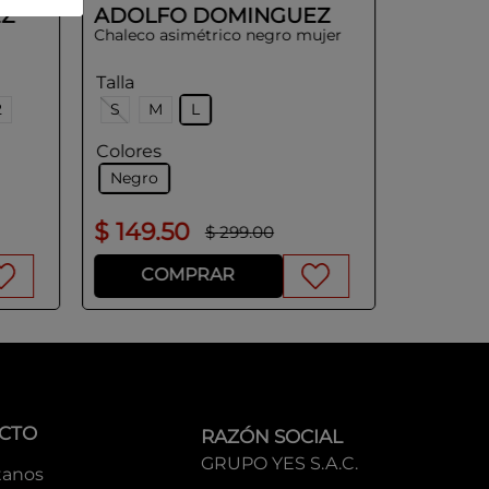
Z
ADOLFO DOMINGUEZ
Chaleco asimétrico negro mujer
Talla
2
S
M
L
Colores
Negro
$
149
.
50
$
129
.
5
$
299
.
00
COMPRAR
CO
CTO
RAZÓN SOCIAL
GRUPO YES S.A.C.
tanos