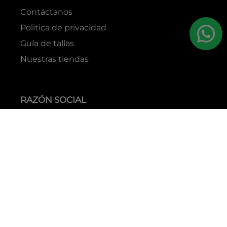
Contáctanos
Politica de privacidad
Guía de tallas
Nuestras tiendas
RAZÓN SOCIAL
GRUPO YES S.A.C.
RUC
20338395290
TIENDAS
C.C Jockey Plaza
Av. Javier Prado Este 4200 - Santiago de Surco
Boulevard El Bosque
Av Daniel Hernandez 297 - San Isidro