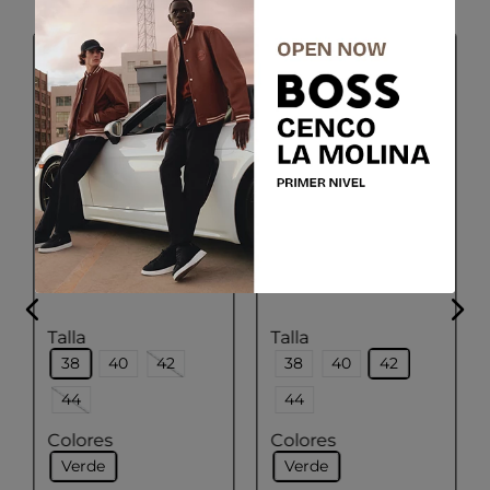
GEOX
GEOX
W BETTANIE T
W SPHERICA V
Talla
Talla
38
40
42
38
40
42
44
44
Colores
Colores
Verde
Verde