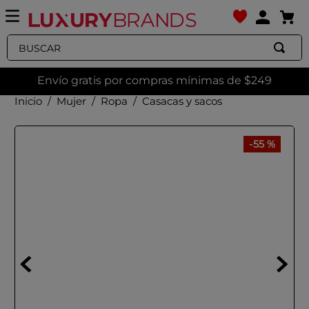
Buscar
Envío gratis por compras mínimas de $249
Mujer
Ropa
Casacas y sacos
-
55 %