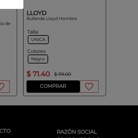
LLOYD
Bufanda Lloyd Hombre
ia de
Talla
UNICA
Colores
Negro
$
71
.
40
$
99
.
5
$
119
.
00
COMPRAR
CO
CTO
RAZÓN SOCIAL