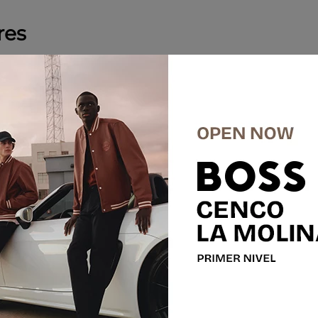
res
%
-
50 %