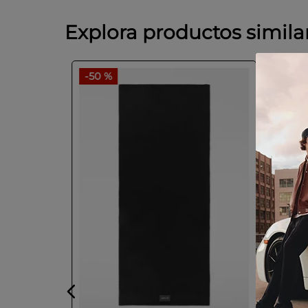
Explora productos simila
-
50 %
-
50 