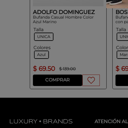
ADOLFO DOMINGUEZ
BOS
Bufanda Casual Hombre Color
Bufand
Azul Marino
con pa
Talla
Talla
UNICA
UNI
Colores
Colo
Azul
Mar
$
69
.
50
$
6
$
139
.
00
COMPRAR
ATENCIÓN AL