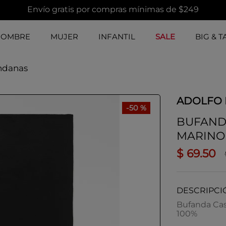
Envío gratis por compras mínimas de $249
HOMBRE
MUJER
INFANTIL
SALE
BIG & T
ndanas
ADOLFO
-
50 %
BUFAND
MARINO
$
69
.
50
DESCRIPCI
Bufanda Cas
100%