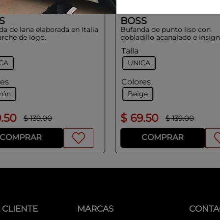
S
BOSS
a de lana elaborada en Italia
Bufanda de punto liso con
rche de logo.
dobladillo acanalado e insign
logo
Talla
CA
UNICA
res
Colores
rón
Beige
9
.
50
$
69
.
50
$
139
.
00
$
139
.
00
COMPRAR
COMPRAR
 CLIENTE
MARCAS
CONTA