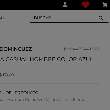
BUSCAR
ALL
 DOMINGUEZ
ID
:
8445574411357
A CASUAL HOMBRE COLOR AZUL
$
139
.
00
ÓN DEL PRODUCTO
ual Hombre Color Azul Marino Lana Merino