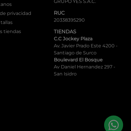
GRUPO YES S.A.C.
tanos
RUC
 de privacidad
20338395290
tallas
s tiendas
TIENDAS
C.C Jockey Plaza
Av. Javier Prado Este 4200 -
Santiago de Surco
Boulevard El Bosque
Av Daniel Hernandez 297 -
San Isidro