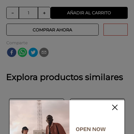
AÑADIR AL CARRITO
－
＋
COMPRAR AHORA
Comparte
Explora productos similares