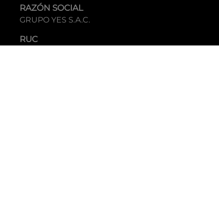
RAZÓN SOCIAL
GRUPO YES S.A.C.
RUC
20338395290
TIENDAS
C.C Jockey Plaza
Av. Javier Prado Este 4200 - Santiago de Surco
Boulevard El Bosque
Av Daniel Hernandez 297 - San Isidro
Tecnología: