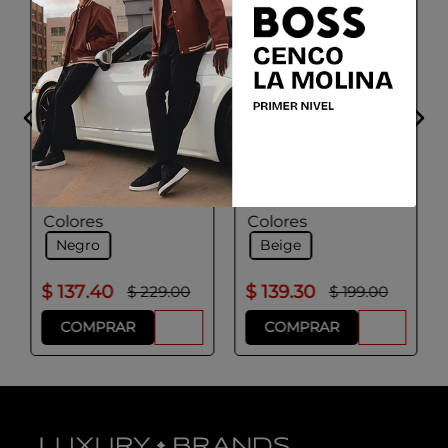
GEOX
ADOLFO DOMINGUEZ
Bolso Sintetico Mujer
BORSA DONNA
Color Beige
Talla
Talla
UNICA
UNICA
Colores
Colores
Negro
Beige
$
137
.
40
$
139
.
30
$
229
.
00
$
199
.
00
COMPRAR
COMPRAR