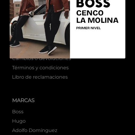
UNICA
UNICA
Colores
Colores
Negro
Plateado
$
137
.
40
$
139
.
30
$
229
.
00
$
199
.
00
COMPRAR
COMPRAR