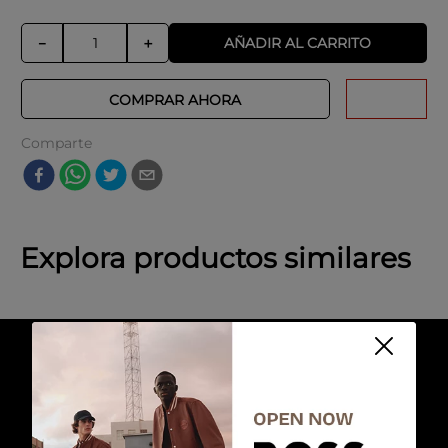
AÑADIR AL CARRITO
－
＋
COMPRAR AHORA
Comparte
Explora productos similares
-
40 %
-
30 %
ADOLFO DOMINGUEZ
Bolso Sintetico Mujer
BORSA DONNA
Color Plata
Talla
Talla