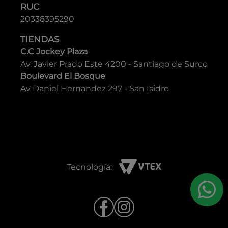
Geox
CONTACTO
Contáctanos
Politica de privacidad
Guía de tallas
Nuestras tiendas
RAZÓN SOCIAL
GRUPO YES S.A.C.
RUC
20338395290
TIENDAS