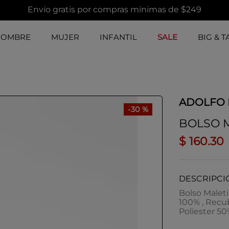
Envío gratis por compras mínimas de $249
HOMBRE
MUJER
INFANTIL
SALE
BIG & T
ADOLFO
-
30 %
BOLSO 
$
160
.
30
DESCRIPCI
Bolso Maleti
100% , Recub
Poliester 5