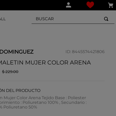
BUSCAR
ALL
 DOMINGUEZ
ID
:
8445574421806
MALETIN MUJER COLOR ARENA
$
229
.
00
ÓN DEL PRODUCTO
n Mujer Color Arena Tejido Base : Poliester
rimiento : Poliuretano 100% , Secundario :
0% Poliuretano 50%