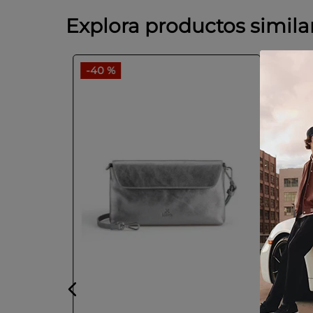
Explora productos simila
-
40 %
-
30 
GUEZ
eciclado