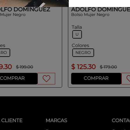
LFO DOMINGUEZ
ADOLFO DOMINGUE
 Mujer Negro
Bolso Mujer Negro
Talla
U
res
Colores
GRO
NEGRO
9
.
30
$
125
.
30
$
199
.
00
$
179
.
00
COMPRAR
COMPRAR
 CLIENTE
MARCAS
CONTA