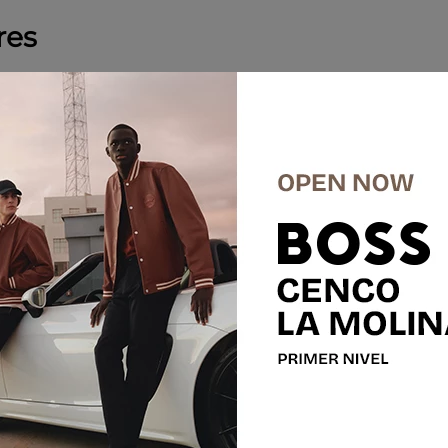
res
%
-
30 %