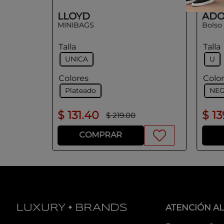
LLOYD
ADO
MINIBAGS
Bolso
Talla
Talla
UNICA
U
Colores
Colo
Plateado
NE
$
131
.
40
$
13
$
219
.
00
COMPRAR
ATENCIÓN AL