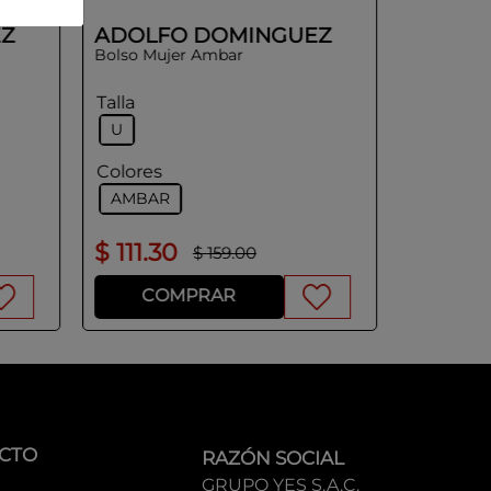
Z
ADOLFO DOMINGUEZ
Bolso Mujer Ambar
Talla
U
Colores
AMBAR
$
111
.
30
$
160
.
$
159
.
00
COMPRAR
CO
CTO
RAZÓN SOCIAL
GRUPO YES S.A.C.