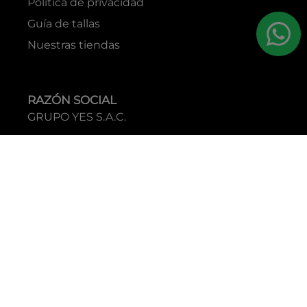
Politica de privacidad
Guía de tallas
Nuestras tiendas
RAZÓN SOCIAL
GRUPO YES S.A.C.
RUC
20338395290
TIENDAS
C.C Jockey Plaza
Av. Javier Prado Este 4200 - Santiago de Surco
Boulevard El Bosque
Av Daniel Hernandez 297 - San Isidro