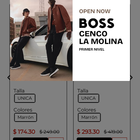
ADOLFO DOMINGUEZ
ADOLFO DOMINGUEZ
Bolso Maletin Mujer
Bolso Cuero Mujer
Color Chocolate
Color Avellana
Talla
Talla
UNICA
UNICA
Colores
Colores
Marrón
Marrón
$
174
.
30
$
293
.
30
$
249
.
00
$
419
.
00