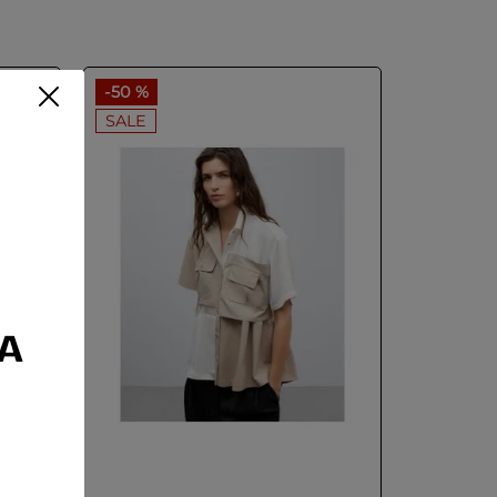
-
50 %
SALE