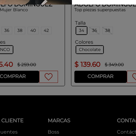
LFO DOMINGUEZ
ADOLFO DOMINGUE
 Mujer Blanco
Top piezas superpuestas
Talla
36
38
40
42
34
36
38
res
Colores
ANCO
Chocolate
5
.
40
$
139
.
60
$
259
.
00
$
349
.
00
COMPRAR
COMPRAR
 CLIENTE
MARCAS
CONTA
cuentes
Boss
Contác