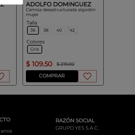
Z
ADOLFO DOMINGUEZ
Camisa desestructurada algodón
mujer
Talla
36
38
40
42
Colores
Gris
$
109
.
50
$
219
.
00
COMPRAR
CTO
RAZÓN SOCIAL
GRUPO YES S.A.C.
tanos