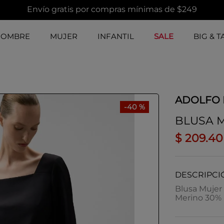
Envío gratis por compras mínimas de $249
HOMBRE
MUJER
INFANTIL
SALE
BIG & T
ADOLFO
-
40 %
BLUSA 
$
209
.
40
DESCRIPCI
Blusa Mujer 
Merino 30%