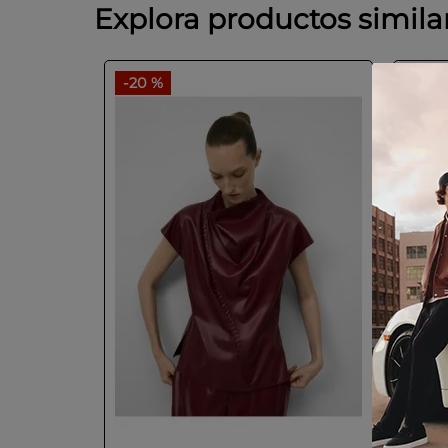
Explora productos simila
-
20 %
-
40 