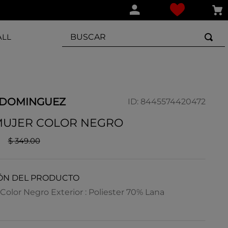
BUSCAR
ALL
 DOMINGUEZ
ID
:
8445574420472
MUJER COLOR NEGRO
$
349
.
00
ÓN DEL PRODUCTO
Color Negro Exterior : Poliester 70% Lana