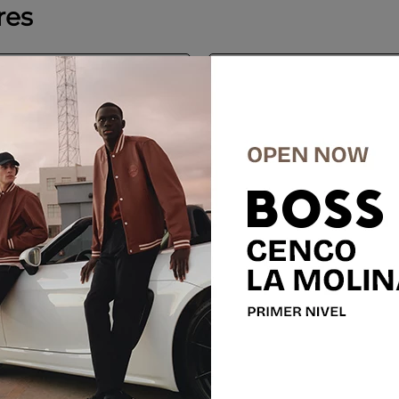
res
%
-
60 %
SALE