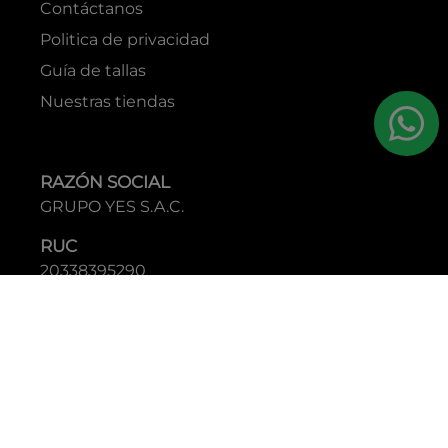
Contáctanos
Politica de privacidad
Guía de tallas
Nuestras tiendas
RAZÓN SOCIAL
GRUPO YES S.A.C.
RUC
20338395290
TIENDAS
C.C Jockey Plaza
Av. Javier Prado Este 4200 - Santiago de Surco
Boulevard El Bosque
Av Daniel Hernandez 297 - San Isidro