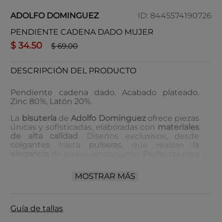
ADOLFO DOMINGUEZ
ID
:
8445574190726
PENDIENTE CADENA DADO MUJER
$
34
.
50
$
69
.
00
DESCRIPCIÓN DEL PRODUCTO
Pendiente cadena dado. Acabado plateado.
Zinc 80%, Latón 20%.
La
bisutería
de
Adolfo Dominguez
ofrece piezas
únicas y sofisticadas, elaboradas con
materiales
de alta calidad
. Diseños exclusivos, desde
colgantes
hasta
pulseras
, que realzan la
elegancia
de cualquier conjunto. Perfectas para
ocasiones especiales, nuestras joyas combinan
lujo accesible
y
distinción
.
MOSTRAR MÁS
Cuidado de la bisutería:
Evita el contacto con productos químicos.
Guía de tallas
Guarda en un lugar seco y fresco.