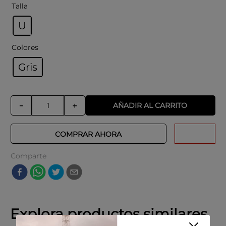
Limpia con un paño suave.
Talla
No expongas al agua ni al sol
prolongadamente.
U
Retira al practicar deportes o hacer tareas
domésticas.
Colores
Gris
AÑADIR AL CARRITO
－
＋
COMPRAR AHORA
Comparte
Explora productos similares