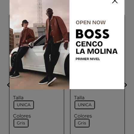
ADOLFO DOMINGUEZ
ADOLFO DOMINGUEZ
Aretes Mujer Color
Collar Mujer Color Gris
Gris
Talla
Talla
UNICA
UNICA
Colores
Colores
Gris
Gris