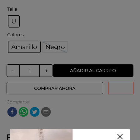
Cuidado especial:
Talla
Limpiar con un paño suave y húmedo
Evitar el contacto con productos químicos
U
agresivos
Guardar en un lugar fresco y seco
Colores
Amarillo
Negro
AÑADIR AL CARRITO
－
＋
COMPRAR AHORA
Comparte
Explora productos similares