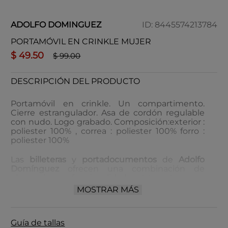
ADOLFO DOMINGUEZ
ID
:
8445574213784
PORTAMÓVIL EN CRINKLE MUJER
$
49
.
50
$
99
.
00
DESCRIPCIÓN DEL PRODUCTO
Portamóvil en crinkle. Un compartimento.
Cierre estrangulador. Asa de cordón regulable
con nudo. Logo grabado. Composición:exterior :
poliester 100% , correa : poliester 100% forro :
poliester 100%
Las
billeteras
y
portadocumentos
de
Adolfo
Domínguez
ofrecen una combinación de
elegancia
y
funcionalidad
, elaborados con
materiales de alta calidad
que garantizan
MOSTRAR MÁS
durabilidad
y
estilo
. Con un
diseño sofisticado
,
son accesorios ideales para quienes buscan
organización
y
distinción
en su día a día.
Guía de tallas