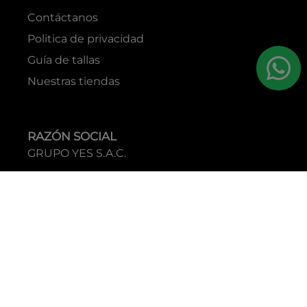
Contáctanos
Politica de privacidad
Guía de tallas
Nuestras tiendas
RAZÓN SOCIAL
GRUPO YES S.A.C.
RUC
20338395290
TIENDAS
C.C Jockey Plaza
Av. Javier Prado Este 4200 - Santiago de Surco
Boulevard El Bosque
Av Daniel Hernandez 297 - San Isidro