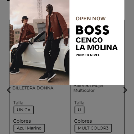
GEOX
ADOLFO DOMINGUEZ
Billetera Mujer
BILLETERA DONNA
Multicolor
Talla
Talla
UNICA
U
Colores
Colores
Azul Marino
MULTICOLOR3