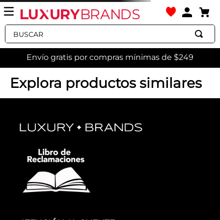
Buscar
Envío gratis por compras mínimas de $249
adolfo-dominguez-aretes-mujer-color-plateado-52-
2593425951
OOPS!
No encontramos ningún resultado
para "
adolfo-dominguez-aretes-
mujer-color-plateado-52-
2593425951
"
¿Qué debo hacer?