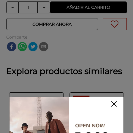
AÑADIR AL CARRITO
－
＋
COMPRAR AHORA
Comparte
Explora productos similares
-
50 %