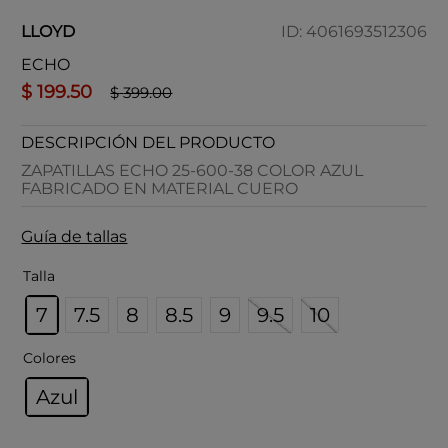
LLOYD
ID
:
4061693512306
ECHO
$
199
.
50
$
399
.
00
DESCRIPCIÓN DEL PRODUCTO
ZAPATILLAS ECHO 25-600-38 COLOR AZUL
FABRICADO EN MATERIAL CUERO
Guía de tallas
Talla
7
7.5
8
8.5
9
9.5
10
Colores
Azul