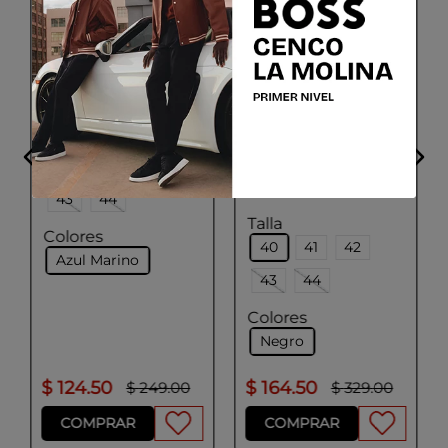
LLOYD
ORBIT 77
LLOYD
Talla
40
41
42
URBAN
43
44
Talla
Colores
40
41
42
Azul Marino
43
44
Colores
Negro
$
124
.
50
$
164
.
50
$
249
.
00
$
329
.
00
COMPRAR
COMPRAR