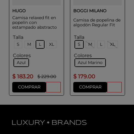
HUGO
BOGGI MILANO
Camisa relaxed fit en
Camisa de popelina de
popelín con
algodón Regular Fit
estampado abstracto
Talla
Talla
S
M
L
XL
S
M
L
XL
Colores
Colores
Azul
Azul Marino
$
183
.
20
$
179
.
00
$
229
.
00
COMPRAR
COMPRAR