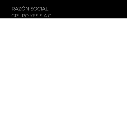
RAZÓN SOCIAL
GRUPO YES S.A.C.
RUC
20338395290
TIENDAS
C.C Jockey Plaza
Av. Javier Prado Este 4200 - Santiago de Surco
Boulevard El Bosque
Av Daniel Hernandez 297 - San Isidro
Tecnología: