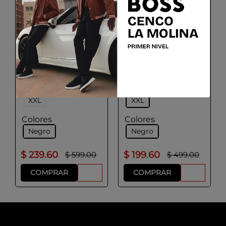
HUGO
HUGO
Casaca modelo
Hugo - Casaca
Bomber repelente al
repelente al agua con
agua HUGO x RB
logo estampado/xl
Talla
Talla
S
M
L
XL
S
M
L
XL
XXL
XXL
Colores
Colores
Negro
Negro
$
239
.
60
$
199
.
60
$
599
.
00
$
499
.
00
COMPRAR
COMPRAR