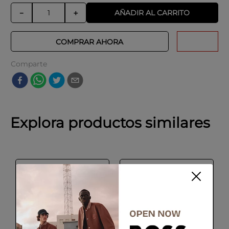
AÑADIR AL CARRITO
－
＋
COMPRAR AHORA
Comparte
Explora productos similares