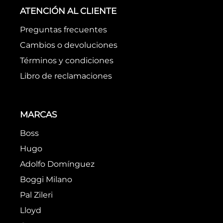
Utiliza términos genéricos en la
búsqueda
Intenta buscar sinónimos del
término deseado