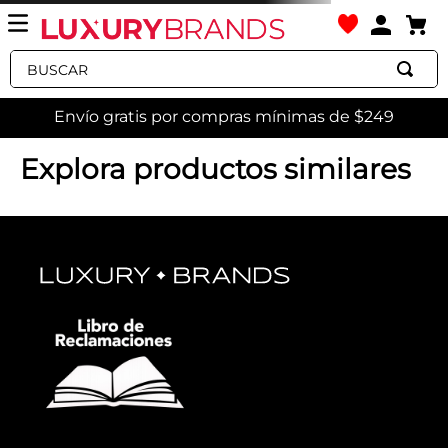
Buscar
Envío gratis por compras mínimas de $249
spherica-actif-x-u45gqc000zgc6110
OOPS!
No encontramos ningún resultado
para "
spherica-actif-x-
u45gqc000zgc6110
"
¿Qué debo hacer?
Comprueba los términos
ingresados
Intenta utilizar una sola palabra