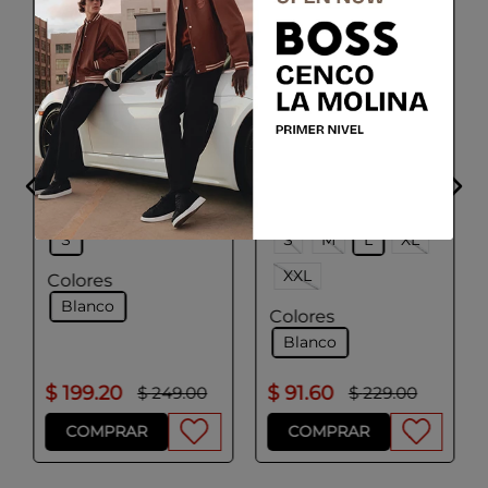
BOSS
BOSS
Polo ajustado de
Polo de algodón
algodón elástico con
mercerizado con
función de secado
tapeta con cremallera
rápido
Talla
Talla
S
S
M
L
XL
XXL
Colores
Blanco
Colores
Blanco
$
199
.
20
$
91
.
60
$
249
.
00
$
229
.
00
COMPRAR
COMPRAR