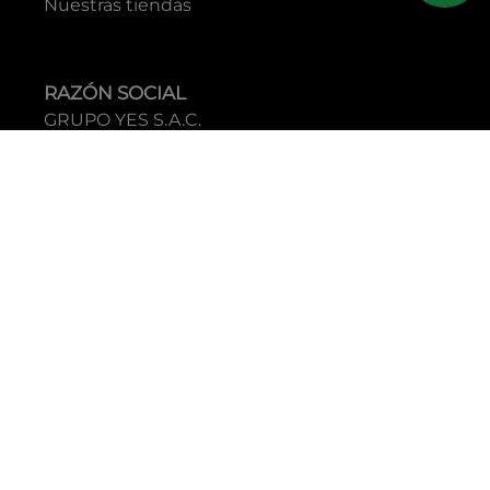
Nuestras tiendas
RAZÓN SOCIAL
GRUPO YES S.A.C.
RUC
20338395290
TIENDAS
C.C Jockey Plaza
Av. Javier Prado Este 4200 - Santiago de Surco
Boulevard El Bosque
Av Daniel Hernandez 297 - San Isidro