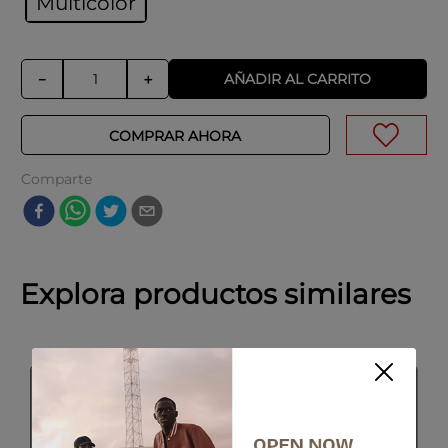
Multicolor
AÑADIR AL CARRITO
－
＋
COMPRAR AHORA
Comparte
Explora productos similares
SALE
Last Units