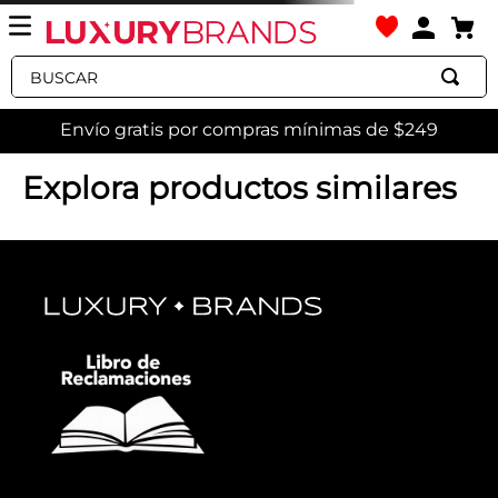
Buscar
Envío gratis por compras mínimas de $249
bufanda-jacquard-maxi-logo-mujer-422150219621
OOPS!
No encontramos ningún resultado
para "
bufanda-jacquard-maxi-logo-
mujer-422150219621
"
¿Qué debo hacer?
Comprueba los términos
ingresados