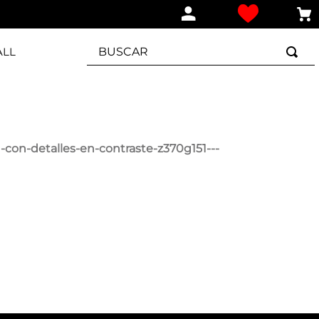
BUSCAR
ALL
-con-detalles-en-contraste-z370g151---