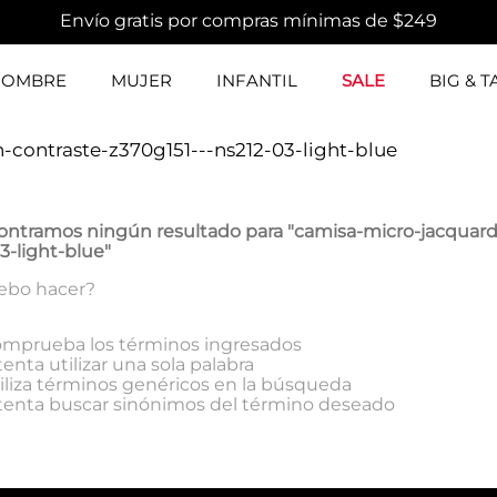
Envío gratis por compras mínimas de $249
HOMBRE
MUJER
INFANTIL
SALE
BIG & T
-contraste-z370g151---ns212-03-light-blue
ontramos ningún resultado para "
camisa-micro-jacquard
3-light-blue
"
ebo hacer?
mprueba los términos ingresados
tenta utilizar una sola palabra
iliza términos genéricos en la búsqueda
tenta buscar sinónimos del término deseado