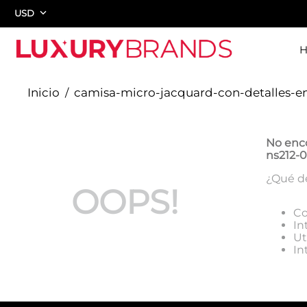
USD
camisa-micro-jacquard-con-detalles-en
No enc
ns212-0
¿Qué d
OOPS!
Co
In
Ut
In